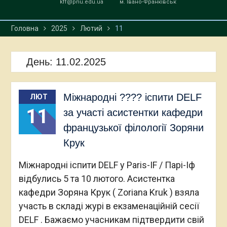
kff@pnu.edu.ua
м. Івано-Франківськ
Головна
2025
Лютий
11
День:
11.02.2025
Міжнародні ???? іспити DELF
ЛЮТ
11
за участі асистентки кафедри
французької філології Зоряни
Крук
Міжнародні іспити DELF у Paris-IF / Парі-Іф
відбулись 5 та 10 лютого. Асистентка
кафедри Зоряна Крук ( Zoriana Kruk ) взяла
участь в складі журі в екзаменаційній сесії
DELF . Бажаємо учасникам підтвердити свій