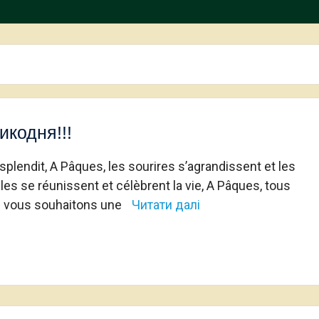
икодня!!!
esplendit, A Pâques, les sourires s’agrandissent et les
lles se réunissent et célèbrent la vie, A Pâques, tous
s vous souhaitons une
Читати далі