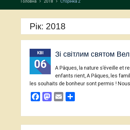
Головна
2018
Сторінка 2
Рік:
2018
Зі світлим святом Вел
КВІ
06
A Pâques, la nature s’éveille et r
enfants rient, A Pâques, les fami
les souhaits de bonheur sont permis ! Nou
Facebook
Mastodon
Email
Поділитися