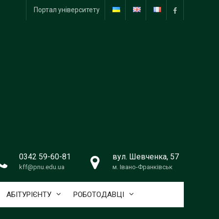
Портал університету
facebook
0342 59-60-81
вул. Шевченка, 57
kff@pnu.edu.ua
м. Івано-Франківськ
АБІТУРІЄНТУ
РОБОТОДАВЦІ