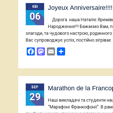
Joyeux Anniversaire!!!!!
КВІ
06
Дорога наша Наталіє Яремівно
Народження!!! Бажаємо Вам, пе
злагоди, та чудового настрою, родинного
Вас супроводжує успіх, постійно зігріває
Facebook
Mastodon
Email
Поділитися
Marathon de la Franco
БЕР
29
Наші викладачі та студенти на
“Марафоні Франкофонії”. В рам